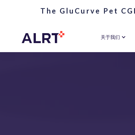
The GluCurve Pet CGM
关于我们